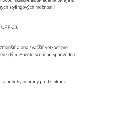
omocou nastavenia skladania okraja a
znych stylingových možností!
m UPF-30.
 zmenšiť alebo zväčšiť veľkosť pre
medzi tým. Pozrite si nášho sprievodcu
u a potreby ochrany pred slnkom.