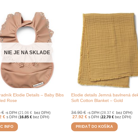
NIE JE NA SKLADE
adník Elodie Details – Baby Bibs
Elodie details Jemná bavlnená de
ded Rose
Soft Cotton Blanket – Gold
0
€
34.90
€
s DPH (
21.06
€
bez DPH)
s DPH (
28.37
€
bez DPH)
72
€
27.92
€
s DPH (
16.85
€
bez DPH)
s DPH (
22.70
€
bez DPH)
AC INFO
PRIDAŤ DO KOŠÍKA