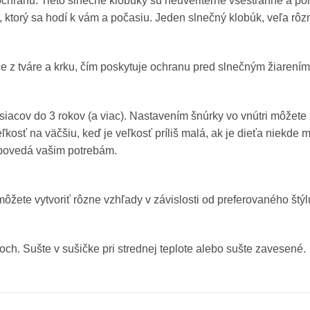
 ochranu. Tieto slnečné klobúky sú neuveriteľne všestranné a p
ýl, ktorý sa hodí k vám a počasiu. Jeden slnečný klobúk, veľa rô
če z tváre a krku, čím poskytuje ochranu pred slnečným žiarení
mesiacov do 3 rokov (a viac). Nastavením šnúrky vo vnútri môžete
ľkosť na väčšiu, keď je veľkosť príliš malá, ak je dieťa niekde 
odpovedá vašim potrebám.
žete vytvoriť rôzne vzhľady v závislosti od preferovaného štýl
och. Sušte v sušičke pri strednej teplote alebo sušte zavesené.