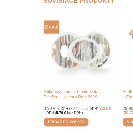
SÚVISIACE PRODUKTY
Zľava!
ho mušelínu Elodie
Silikónový cumlík Elodie Details –
Podbr
Pacifier – Unicorn Rain 2019
– Fa
8.90
€
7.12
€
25.9
18
€
bez DPH)
s DPH (
7.24
€
bez DPH)
20.
94
€
bez DPH)
s DPH (
5.79
€
bez DPH)
ÍKA
PRIDAŤ DO KOŠÍKA
VI