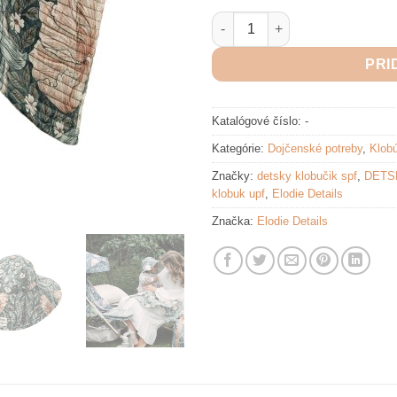
množstvo Elodie Details Slneč
PRI
Katalógové číslo:
-
Kategórie:
Dojčenské potreby
,
Klob
Značky:
detsky klobučik spf
,
DETS
klobuk upf
,
Elodie Details
Značka:
Elodie Details