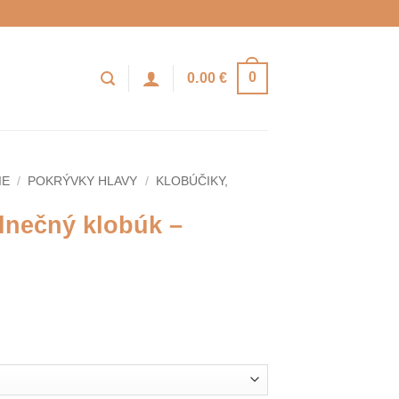
0
0.00
€
IE
/
POKRÝVKY HLAVY
/
KLOBÚČIKY,
Slnečný klobúk –