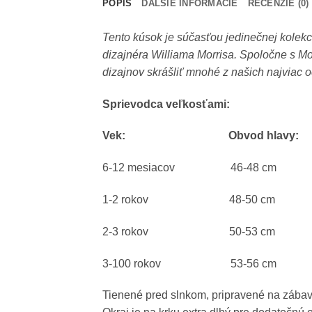
POPIS
ĎALŠIE INFORMÁCIE
RECENZIE (0)
Tento kúsok je súčasťou jedinečnej kolek
dizajnéra Williama Morrisa. Spoločne s Mo
dizajnov skrášliť mnohé z našich najviac
Sprievodca veľkosťami:
Vek: Obvod hl
6-12 mesiacov 46-48 cm
1-2 rokov 48-50 cm
2-3 rokov 50-53 cm
3-100 rokov 53-56 cm
Tienené pred slnkom, pripravené na zábavu