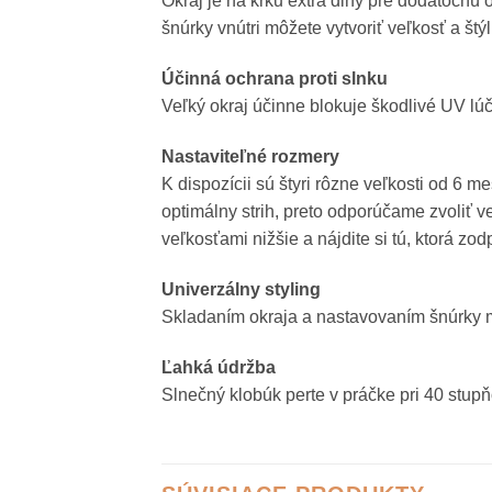
Okraj je na krku extra dlhý pre dodatočnú
šnúrky vnútri môžete vytvoriť veľkosť a št
Účinná ochrana proti slnku
Veľký okraj účinne blokuje škodlivé UV lú
Nastaviteľné rozmery
K dispozícii sú štyri rôzne veľkosti od 6 
optimálny strih, preto odporúčame zvoliť ve
veľkosťami nižšie a nájdite si tú, ktorá z
Univerzálny styling
Skladaním okraja a nastavovaním šnúrky mô
Ľahká údržba
Slnečný klobúk perte v práčke pri 40 stupň