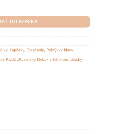
ný klobúk - Pimpernel
DAŤ DO KOŠÍKA
účiky, čepčeky
,
Oblečenie
,
Pokrývky hlavy
KY KLOBUK
,
detsky klobuk s faktorom
,
detsky