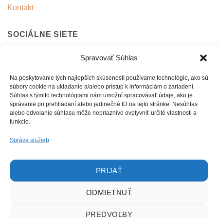
Kontakt
SOCIÁLNE SIETE
Spravovať Súhlas
Facebook
Instagram
Na poskytovanie tých najlepších skúseností používame technológie, ako sú
súbory cookie na ukladanie a/alebo prístup k informáciám o zariadení.
Súhlas s týmito technológiami nám umožní spracovávať údaje, ako je
správanie pri prehliadaní alebo jedinečné ID na tejto stránke. Nesúhlas
FAKTURAČNÉ ÚDAJE
alebo odvolanie súhlasu môže nepriaznivo ovplyvniť určité vlastnosti a
funkcie.
Malohontská 1567/53
Správa služieb
979 01 Rimavská Sobota
IČO: 43348076
IČ DPH: SK1048516975
PRIJAŤ
ODMIETNUŤ
PREDVOĽBY
Visa
Stripe
MasterCard
Apple
Google