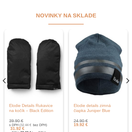
NOVINKY NA SKLADE
Elodie Details Rukavice
Elodie details zimná
na kočík – Black Edition
čiapka Juniper Blue
39.90
€
24.90
€
19.92
€
s DPH (
32.44
€
bez DPH)
31.92
€