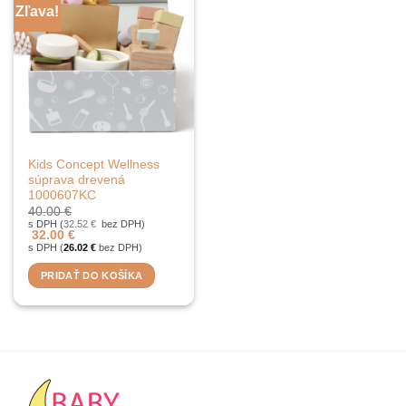
Zľava!
Kids Concept Wellness
súprava drevená
1000607KC
40.00
€
s DPH (
32.52
€
bez DPH)
32.00
€
s DPH (
26.02
€
bez DPH)
PRIDAŤ DO KOŠÍKA