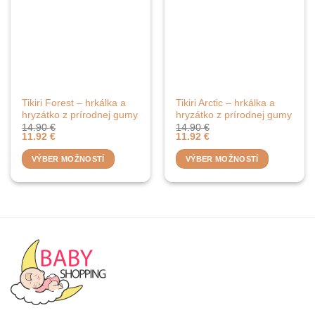
Tikiri Forest – hrkálka a
Tikiri Arctic – hrkálka a
hryzátko z prírodnej gumy
hryzátko z prírodnej gumy
14.90
€
14.90
€
11.92
€
11.92
€
VÝBER MOŽNOSTÍ
VÝBER MOŽNOSTÍ
Tento
Tento
produkt
produkt
má
má
viacero
viacero
variantov.
variantov.
Možnosti
Možnosti
si
si
môžete
môžete
vybrať
vybrať
na
na