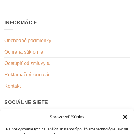
stránke
stránke
produktu.
produktu.
INFORMÁCIE
Obchodné podmienky
Ochrana súkromia
Odstúpiť od zmluvy tu
Reklamačný formulár
Kontakt
SOCIÁLNE SIETE
Spravovať Súhlas
Facebook
Instagram
Na poskytovanie tých najlepších skúseností používame technológie, ako sú